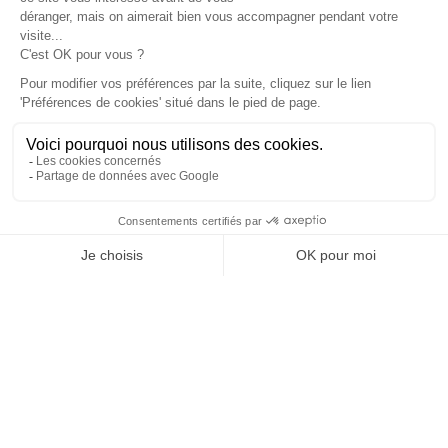
d'appartement à la
semaine
MGM Rentals, location d'appartements à la
semaine dans la station de ski de l'Alpe d'Huez.
L’appartement à une capacité d’accueil de 6
personnes maximum, et sur ces 6 personnes, la
présence au minimum d’1 enfant de moins de 14 ans
est obligatoire
(voir les CGV)
. Situés près des pistes,
il vous permet un ski facile. Logement meublé et tout
équipé pour un confort maximal. Pour rester
connecté pendant vos vacances aux skis, le wifi vous
est également mis à disposition gratuitement.
Pour la location de votre matériel
Dirigez-vous dans un des
7 magasins
de notre
partenaire Olivier sports - Sport 2000 de l’Alpe d’Huez