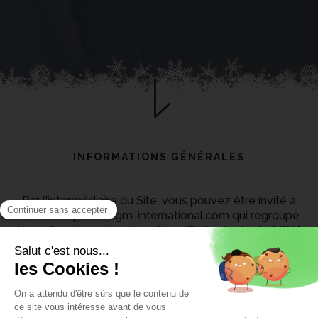
INFORMATIONS GÉNÉRALES
Par l'intermédiaire du Site, vous pouvez être invité à
communiquer à mgm-international.com qui regroupe
les entreprises suivantes : Easy Ski Ecole de ski, MGM
Sports, MGM Rentals, MGM INTERNATIONAL, LA
MERE MICHEL, le Club des Dauphins, Sports
coaching, CROONER des données personnelles par
exemple dans le cadre d'une inscription à la
newsletter ou l'envoi d'un formulaire de contact.