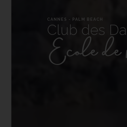
CANNES - PALM BEACH
Club des Da
Ecole de 