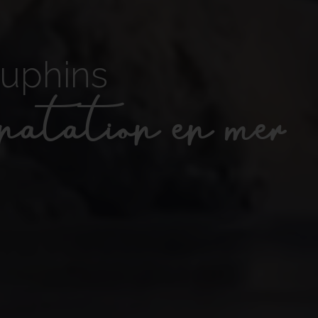
uphins
natation en mer