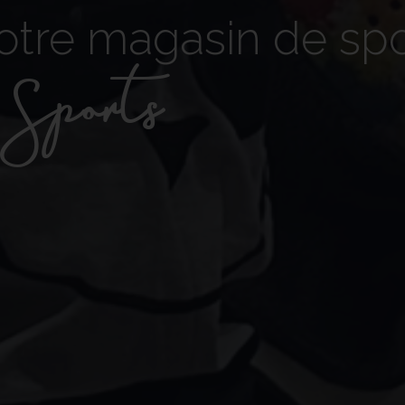
otre magasin de spo
orts